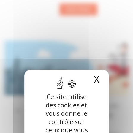
READ MORE
X
Masquer
Ce site utilise
des cookies et
By
CabinetCentral
In
Actualités
Posted
15 août 2020
vous donne le
CONVENTION IRSI AU
contrôle sur
1ER JUILLET 2020
ceux que vous