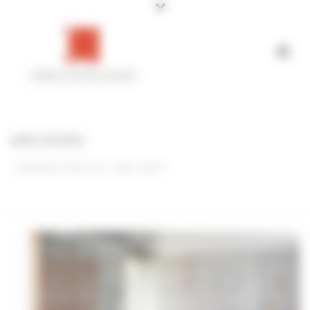
Panneau de gestion des cookies
ARCHIVES
Monthly Archive for: "août, 2020"
ACCUEIL
»
ARCHIVES POUR AOÛT 2020