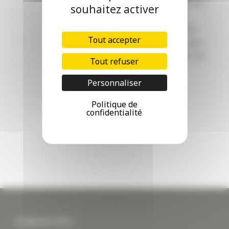
La convention IRSI qui régit la gestion
souhaitez activer
des sinistres Dégâts des eaux en
Copropriété depuis le 1er juin 2018
Tout accepter
évoluera au 1er juillet 2020. Pourquoi
cette évolution ? Mise en place afin de
Tout refuser
[...]
Personnaliser
READ MORE
Politique de
confidentialité
PLAN DU SITE :