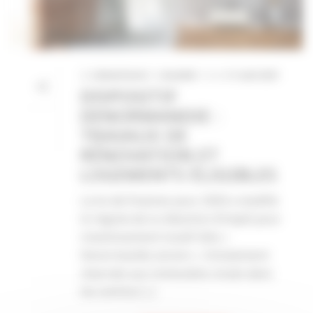
By
CabinetCentral
In
Actualités
Posted
31 août 2020
DISPOSITIF
DENORMANDIE :
TRAVAUX DE
RÉNOVATION ET
LOGEMENTS ÉLIGIBLES
La loi de finances pour 2020 a modifié
le régime de la réduction d’impôt pour
investissement locatif dite «
Denormandie ancien ». Initialement
réservée aux immeubles situés dans
les centres [...]